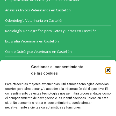
window
window
Análisis Clínicos Veterinarios en Castellón
Odontología Veterinaria en Castellón
Radiología: Radiografías para Gatos y Perros en Castellón
Ecografía Veterinaria en Castellón
Centro Quirúrgico Veterinario en Castellón
Peluquería Canina y Felina
Gestionar el consentimiento
de las cookies
Cuidados para tu gato en invierno
13 de febrero de 2023
Para ofrecer las mejores experiencias, utilizamos tecnologías como las
cookies para almacenar y/o acceder a la información del dispositivo. El
consentimiento de estas tecnologías nos permitirá procesar datos como
el comportamiento de navegación o las identificaciones únicas en este
La higiene dental de tu mascota
sitio. No consentir o retirar el consentimiento, puede afectar
13 de enero de 2023
negativamente a ciertas características y funciones.