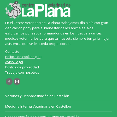
En el Centre Veterinari de La Plana trabajamos día a día con gran
dedicación por y para el bienestar de los animales. Nos
esforzamos por seguir formándonos en los nuevos avances
médicos veterinarios para que tu mascota siempre tenga la mejor
asistencia que se le pueda proporcionar.
Contacto
Política de cookies (UE)
Aviso Legal
Política de privacidad
Trabaja con nosotros
Encuéntranos en:
Facebook
Instagram
page
page
Vacunas y Desparasitación en Castellón
opens
opens
in
in
Medicina Interna Veterinaria en Castellón
new
new
Hospitalización de Perros y Gatos en Castellón