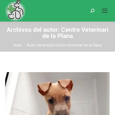
Buscar:
Archivos del autor:
Centre Veterinari
de la Plana
Estás aquí:
Inicio
Autor del artículo Centre Veterinari de la Plana